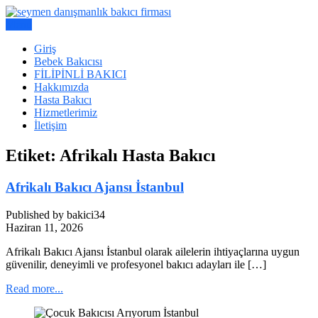
Skip
to
Menu
Bakıcı Yardımcı Danışmanlık Hizmetleri
content
Seymen Danışmanlık | Yatılı
Giriş
Bebek Bakıcısı
Bakıcı, Dadı,
FİLİPİNLİ BAKICI
Hakkımızda
Hasta Bakıcı
Hizmetlerimiz
İletişim
Etiket:
Afrikalı Hasta Bakıcı
Afrikalı Bakıcı Ajansı İstanbul
Published by bakici34
Haziran 11, 2026
Afrikalı Bakıcı Ajansı İstanbul olarak ailelerin ihtiyaçlarına uygun
güvenilir, deneyimli ve profesyonel bakıcı adayları ile […]
Read more...