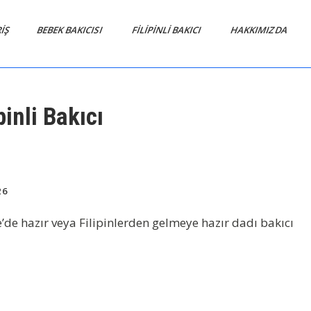
RIŞ
BEBEK BAKICISI
FİLİPİNLİ BAKICI
HAKKIMIZDA
pinli Bakıcı
26
e’de hazır veya Filipinlerden gelmeye hazır dadı bakıcı