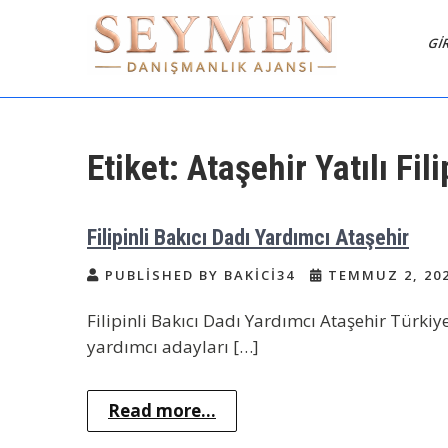
Skip
to
GI
content
Seymen Danışmanlık |
Bakıcı Yardımcı Danışmanlık
Hizmetleri
Yatılı Bakıcı, Dadı,
Etiket:
Ataşehir Yatılı Fili
Filipinli Bakıcı Dadı Yardımcı Ataşehir
PUBLISHED BY BAKICI34
TEMMUZ 2, 20
Filipinli Bakıcı Dadı Yardımcı Ataşehir Türkiy
yardımcı adayları […]
Read more...