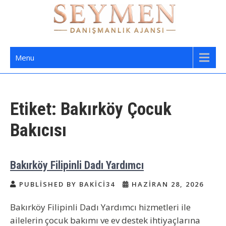
Skip
to
content
Seymen Danışmanlık | Yatılı Bakıcı,
Bakıcı Yardımcı Danışmanlık Hizmetleri
Menu
Dadı,
Etiket:
Bakırköy Çocuk
Bakıcısı
Bakırköy Filipinli Dadı Yardımcı
PUBLISHED BY BAKICI34
HAZIRAN 28, 2026
Bakırköy Filipinli Dadı Yardımcı hizmetleri ile
ailelerin çocuk bakımı ve ev destek ihtiyaçlarına