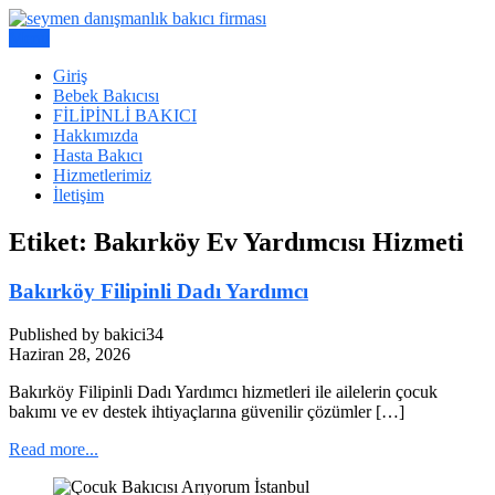
Skip
to
Menu
Bakıcı Yardımcı Danışmanlık Hizmetleri
content
Seymen Danışmanlık | Yatılı
Giriş
Bebek Bakıcısı
Bakıcı, Dadı,
FİLİPİNLİ BAKICI
Hakkımızda
Hasta Bakıcı
Hizmetlerimiz
İletişim
Etiket:
Bakırköy Ev Yardımcısı Hizmeti
Bakırköy Filipinli Dadı Yardımcı
Published by bakici34
Haziran 28, 2026
Bakırköy Filipinli Dadı Yardımcı hizmetleri ile ailelerin çocuk
bakımı ve ev destek ihtiyaçlarına güvenilir çözümler […]
Read more...