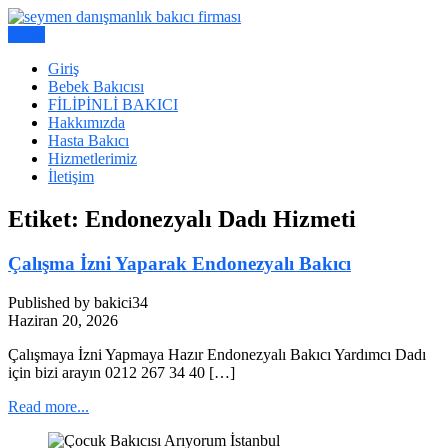
Skip
to
Menu
Bakıcı Yardımcı Danışmanlık Hizmetleri
content
Seymen Danışmanlık | Yatılı
Giriş
Bebek Bakıcısı
Bakıcı, Dadı,
FİLİPİNLİ BAKICI
Hakkımızda
Hasta Bakıcı
Hizmetlerimiz
İletişim
Etiket:
Endonezyalı Dadı Hizmeti
Çalışma İzni Yaparak Endonezyalı Bakıcı
Published by bakici34
Haziran 20, 2026
Çalışmaya İzni Yapmaya Hazır Endonezyalı Bakıcı Yardımcı Dadı
için bizi arayın 0212 267 34 40 […]
Read more...