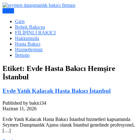
Skip
to
Menu
Bakıcı Yardımcı Danışmanlık Hizmetleri
content
Seymen Danışmanlık | Yatılı
Giriş
Bebek Bakıcısı
Bakıcı, Dadı,
FİLİPİNLİ BAKICI
Hakkımızda
Hasta Bakıcı
Hizmetlerimiz
İletişim
Etiket:
Evde Hasta Bakıcı Hemşire
İstanbul
Evde Yatılı Kalacak Hasta Bakıcı İstanbul
Published by bakici34
Haziran 11, 2026
Evde Yatılı Kalacak Hasta Bakıcı İstanbul hizmetleri kapsamında
Seymen Danışmanlık Ajansı olarak İstanbul genelinde profesyonel,
[…]