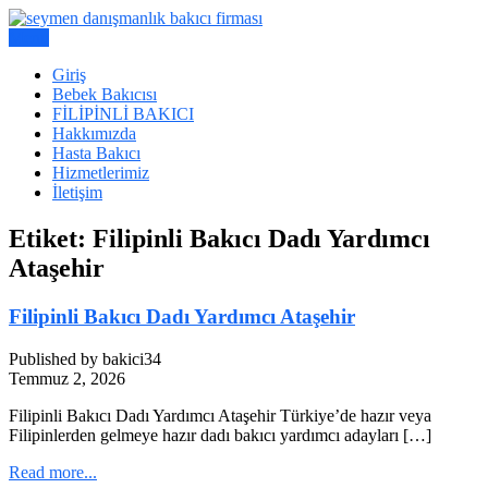
Skip
to
Menu
Bakıcı Yardımcı Danışmanlık Hizmetleri
content
Seymen Danışmanlık | Yatılı
Giriş
Bebek Bakıcısı
Bakıcı, Dadı,
FİLİPİNLİ BAKICI
Hakkımızda
Hasta Bakıcı
Hizmetlerimiz
İletişim
Etiket:
Filipinli Bakıcı Dadı Yardımcı
Ataşehir
Filipinli Bakıcı Dadı Yardımcı Ataşehir
Published by bakici34
Temmuz 2, 2026
Filipinli Bakıcı Dadı Yardımcı Ataşehir Türkiye’de hazır veya
Filipinlerden gelmeye hazır dadı bakıcı yardımcı adayları […]
Read more...