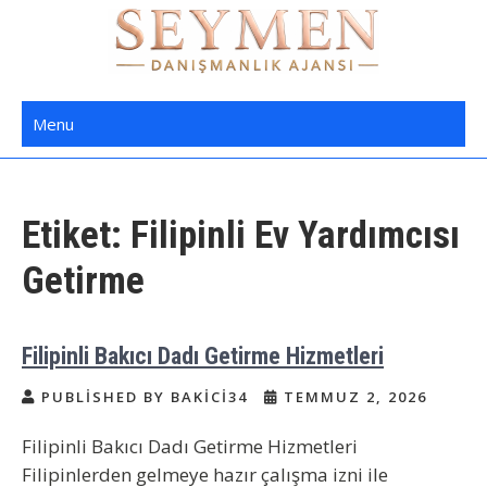
Skip
to
content
Seymen Danışmanlık | Yatılı Bakıcı,
Bakıcı Yardımcı Danışmanlık Hizmetleri
Menu
Dadı,
Etiket:
Filipinli Ev Yardımcısı
Getirme
Filipinli Bakıcı Dadı Getirme Hizmetleri
PUBLISHED BY BAKICI34
TEMMUZ 2, 2026
Filipinli Bakıcı Dadı Getirme Hizmetleri
Filipinlerden gelmeye hazır çalışma izni ile