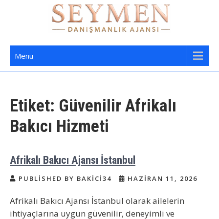
Skip
to
content
Seymen Danışmanlık | Yatılı Bakıcı,
Bakıcı Yardımcı Danışmanlık Hizmetleri
Menu
Dadı,
Etiket:
Güvenilir Afrikalı
Bakıcı Hizmeti
Afrikalı Bakıcı Ajansı İstanbul
PUBLISHED BY BAKICI34
HAZIRAN 11, 2026
Afrikalı Bakıcı Ajansı İstanbul olarak ailelerin
ihtiyaçlarına uygun güvenilir, deneyimli ve