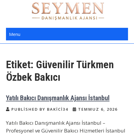
Skip
to
content
Seymen Danışmanlık | Yatılı Bakıcı,
Bakıcı Yardımcı Danışmanlık Hizmetleri
Menu
Dadı,
Etiket:
Güvenilir Türkmen
Özbek Bakıcı
Yatılı Bakıcı Danışmanlık Ajansı İstanbul
PUBLISHED BY BAKICI34
TEMMUZ 6, 2026
Yatılı Bakıcı Danışmanlık Ajansı İstanbul –
Profesyonel ve Güvenilir Bakıcı Hizmetleri İstanbul