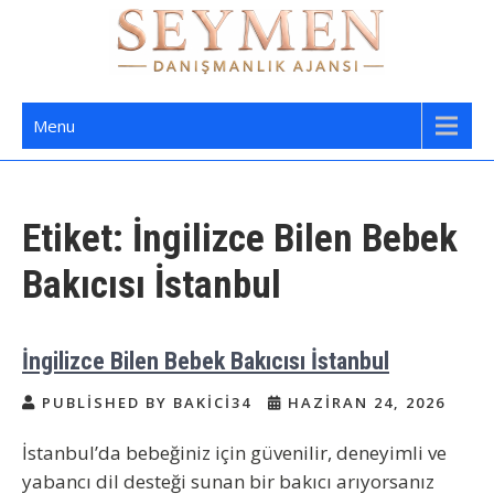
Skip
to
content
Seymen Danışmanlık | Yatılı Bakıcı,
Bakıcı Yardımcı Danışmanlık Hizmetleri
Menu
Dadı,
Etiket:
İngilizce Bilen Bebek
Bakıcısı İstanbul
İngilizce Bilen Bebek Bakıcısı İstanbul
PUBLISHED BY BAKICI34
HAZIRAN 24, 2026
İstanbul’da bebeğiniz için güvenilir, deneyimli ve
yabancı dil desteği sunan bir bakıcı arıyorsanız