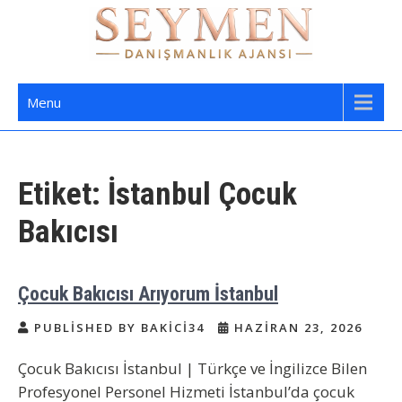
Skip
to
content
Seymen Danışmanlık | Yatılı Bakıcı,
Bakıcı Yardımcı Danışmanlık Hizmetleri
Menu
Dadı,
Etiket:
İstanbul Çocuk
Bakıcısı
Çocuk Bakıcısı Arıyorum İstanbul
PUBLISHED BY BAKICI34
HAZIRAN 23, 2026
Çocuk Bakıcısı İstanbul | Türkçe ve İngilizce Bilen
Profesyonel Personel Hizmeti İstanbul’da çocuk