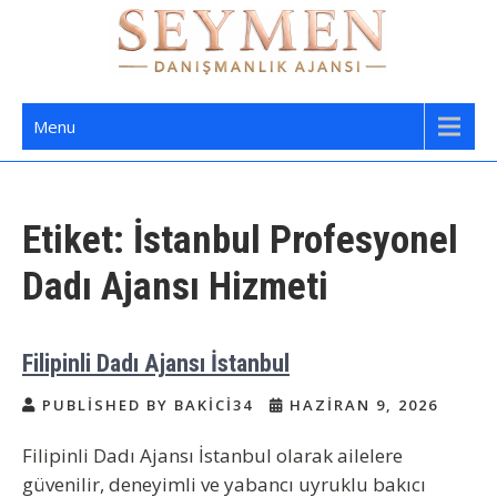
Skip
to
content
Seymen Danışmanlık | Yatılı Bakıcı,
Bakıcı Yardımcı Danışmanlık Hizmetleri
Menu
Dadı,
Etiket:
İstanbul Profesyonel
Dadı Ajansı Hizmeti
Filipinli Dadı Ajansı İstanbul
PUBLISHED BY BAKICI34
HAZIRAN 9, 2026
Filipinli Dadı Ajansı İstanbul olarak ailelere
güvenilir, deneyimli ve yabancı uyruklu bakıcı