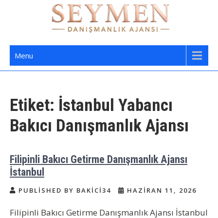
Skip
to
content
Seymen Danışmanlık | Yatılı Bakıcı,
Bakıcı Yardımcı Danışmanlık Hizmetleri
Menu
Dadı,
Etiket:
İstanbul Yabancı
Bakıcı Danışmanlık Ajansı
Filipinli Bakıcı Getirme Danışmanlık Ajansı
İstanbul
PUBLISHED BY BAKICI34
HAZIRAN 11, 2026
Filipinli Bakıcı Getirme Danışmanlık Ajansı İstanbul