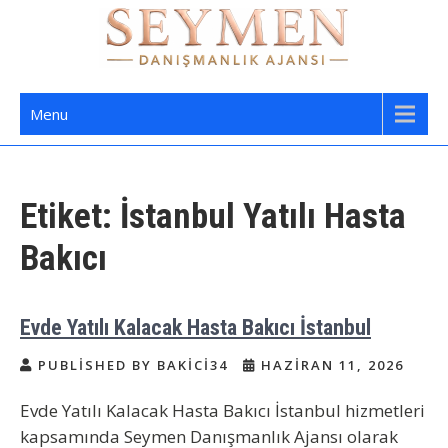
Skip
to
content
Seymen Danışmanlık | Yatılı Bakıcı,
Bakıcı Yardımcı Danışmanlık Hizmetleri
Menu
Dadı,
Etiket:
İstanbul Yatılı Hasta
Bakıcı
Evde Yatılı Kalacak Hasta Bakıcı İstanbul
PUBLISHED BY BAKICI34
HAZIRAN 11, 2026
Evde Yatılı Kalacak Hasta Bakıcı İstanbul hizmetleri
kapsamında Seymen Danışmanlık Ajansı olarak