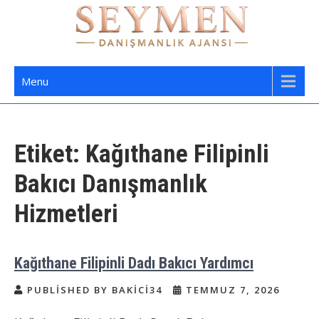
Skip
to
content
Seymen Danışmanlık | Yatılı Bakıcı,
Bakıcı Yardımcı Danışmanlık Hizmetleri
Menu
Dadı,
Etiket:
Kağıthane Filipinli
Bakıcı Danışmanlık
Hizmetleri
Kağıthane Filipinli Dadı Bakıcı Yardımcı
PUBLISHED BY BAKICI34
TEMMUZ 7, 2026