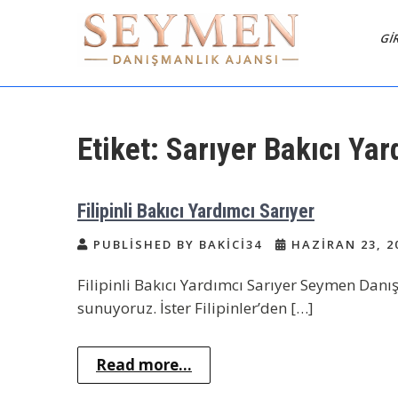
Skip
to
GI
content
Seymen Danışmanlık |
Bakıcı Yardımcı Danışmanlık
Hizmetleri
Yatılı Bakıcı, Dadı,
Etiket:
Sarıyer Bakıcı Yar
Filipinli Bakıcı Yardımcı Sarıyer
PUBLISHED BY BAKICI34
HAZIRAN 23, 2
Filipinli Bakıcı Yardımcı Sarıyer Seymen Dan
sunuyoruz. İster Filipinler’den […]
Read more...