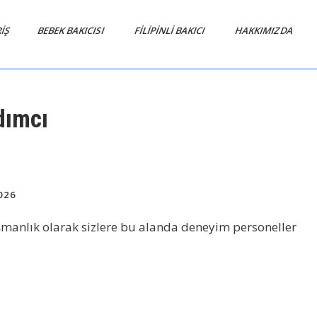
RIŞ
BEBEK BAKICISI
FİLİPİNLİ BAKICI
HAKKIMIZDA
dımcı
026
ışmanlık olarak sizlere bu alanda deneyim personeller