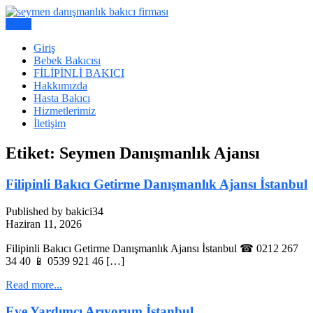
Skip
to
Menu
Bakıcı Yardımcı Danışmanlık Hizmetleri
content
Seymen Danışmanlık | Yatılı
Giriş
Bebek Bakıcısı
Bakıcı, Dadı,
FİLİPİNLİ BAKICI
Hakkımızda
Hasta Bakıcı
Hizmetlerimiz
İletişim
Etiket:
Seymen Danışmanlık Ajansı
Filipinli Bakıcı Getirme Danışmanlık Ajansı İstanbul
Published by bakici34
Haziran 11, 2026
Filipinli Bakıcı Getirme Danışmanlık Ajansı İstanbul ☎ 0212 267
34 40 📱 0539 921 46 […]
Read more...
Eve Yardımcı Arıyorum İstanbul