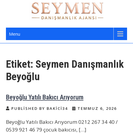
Skip
to
content
Seymen Danışmanlık | Yatılı Bakıcı,
Bakıcı Yardımcı Danışmanlık Hizmetleri
Menu
Dadı,
Etiket:
Seymen Danışmanlık
Beyoğlu
Beyoğlu Yatılı Bakıcı Arıyorum
PUBLISHED BY BAKICI34
TEMMUZ 6, 2026
Beyoğlu Yatılı Bakıcı Arıyorum 0212 267 34 40 /
0539 921 46 79 çocuk bakıcısı, […]