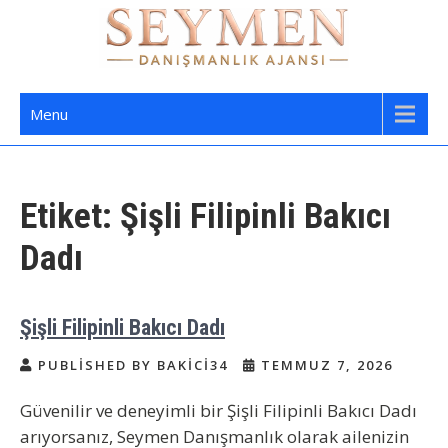
Skip
to
content
Seymen Danışmanlık | Yatılı Bakıcı,
Bakıcı Yardımcı Danışmanlık Hizmetleri
Menu
Dadı,
Etiket:
Şişli Filipinli Bakıcı
Dadı
Şişli Filipinli Bakıcı Dadı
PUBLISHED BY BAKICI34
TEMMUZ 7, 2026
Güvenilir ve deneyimli bir Şişli Filipinli Bakıcı Dadı
arıyorsanız, Seymen Danışmanlık olarak ailenizin