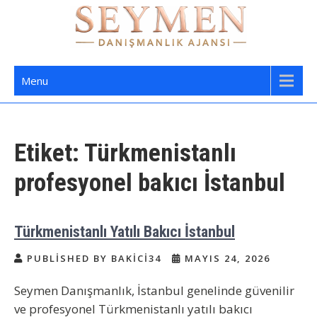
Skip
to
content
Seymen Danışmanlık | Yatılı Bakıcı,
Bakıcı Yardımcı Danışmanlık Hizmetleri
Menu
Dadı,
Etiket:
Türkmenistanlı
profesyonel bakıcı İstanbul
Türkmenistanlı Yatılı Bakıcı İstanbul
PUBLISHED BY BAKICI34
MAYIS 24, 2026
Seymen Danışmanlık, İstanbul genelinde güvenilir
ve profesyonel Türkmenistanlı yatılı bakıcı