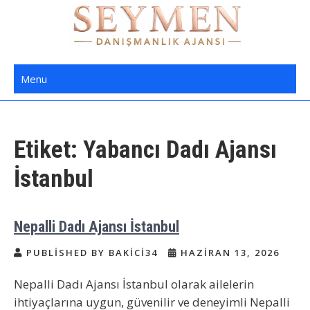
Skip
to
content
Seymen Danışmanlık | Yatılı Bakıcı,
Bakıcı Yardımcı Danışmanlık Hizmetleri
Menu
Dadı,
Etiket:
Yabancı Dadı Ajansı
İstanbul
Nepalli Dadı Ajansı İstanbul
PUBLISHED BY BAKICI34
HAZIRAN 13, 2026
Nepalli Dadı Ajansı İstanbul olarak ailelerin
ihtiyaçlarına uygun, güvenilir ve deneyimli Nepalli