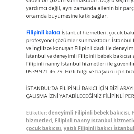
vadeli bir çözüm sunmaktadır. Doğru seçim y
yardımcı değil, aynı zamanda ailenin bir parça
ortamda büyümesine katkı sağlar.
Filipinli bakıcı
İstanbul hizmetleri, çocuk bakım
profesyonel çözümler sunmaktadır. İstanbul Fil
ve İngilizce konuşan Filipinli dadı ile deneyiml
İstanbul ve deneyimli Filipinli bebek bakıcısı
Filipinli nanny İstanbul hizmetleri ile güvenil
0539 921 46 79. Hızlı bilgi ve başvuru için bize
İSTANBUL’DA FİLİPİNLİ BAKICI İÇİN BİZİ AR
ÇALIŞMA İZNİ YAPABİLECEĞİNİZ FİLİPİNLİ PE
Etiketler:
deneyimli Filipinli bebek bakıcısı
,
F
hizmetleri
,
Filipinli nanny İstanbul hizmetl
çocuk bakıcısı
,
yatılı Filipinli bakıcı İstanbu