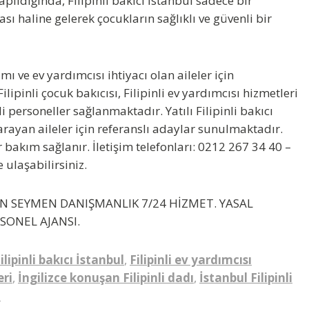
apıldığında,
Filipinli bakıcı İstanbul
sadece bir
sı haline gelerek çocukların sağlıklı ve güvenli bir
ı ve ev yardımcısı ihtiyacı olan aileler için
ipinli çocuk bakıcısı, Filipinli ev yardımcısı hizmetleri
i personeller sağlanmaktadır. Yatılı Filipinli bakıcı
 arayan aileler için referanslı adaylar sunulmaktadır.
ir bakım sağlanır. İletişim telefonları: 0212 267 34 40 –
 ulaşabilirsiniz.
AYIN SEYMEN DANIŞMANLIK 7/24 HİZMET. YASAL
RSONEL AJANSI.
ilipinli bakıcı İstanbul
,
Filipinli ev yardımcısı
eri
,
İngilizce konuşan Filipinli dadı
,
İstanbul Filipinli
l