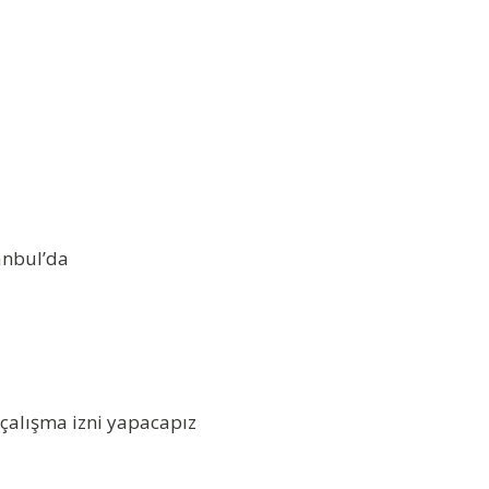
tanbul’da
m çalışma izni yapacapız