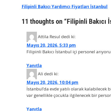
Yazı
Filipinli Bakıcı Yardımcı Fiyatları İstanbul
gezinmesi
11 thoughts on “Filipinli Bakıcı 
Attila Resul
dedi ki:
Mayıs 20, 2026, 5:33 pm
Filipinli Bakıcı İstanbul içi personel arıyoru
Yanıtla
Ali
dedi ki:
Mayıs 20, 2026, 10:04 pm
İstanbul’da evde yatılı olarak kalabilecek b
var genellikle çocukla ilgilenecek bir per
Yanıtla