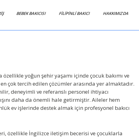
RIŞ
BEBEK BAKICISI
FİLİPİNLİ BAKICI
HAKKIMIZDA
6
rda özellikle yoğun şehir yaşamı içinde çocuk bakımı ve
 en çok tercih edilen çözümler arasında yer almaktadır.
lir, deneyimli ve referanslı personel ihtiyacı
şını daha da önemli hale getirmiştir. Aileler hem
lük ev işlerinde destek almak için profesyonel bakıcı
i, özellikle İngilizce iletişim becerisi ve çocuklarla