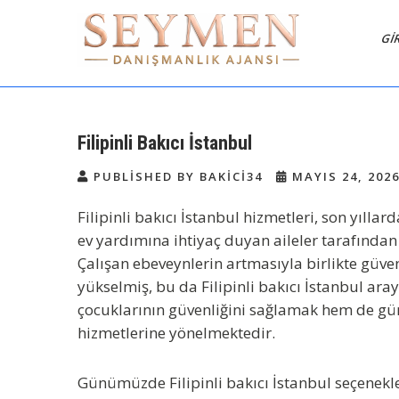
Skip
to
GI
content
Seymen Danışmanlık |
Bakıcı Yardımcı Danışmanlık
Hizmetleri
Yatılı Bakıcı, Dadı,
Filipinli Bakıcı İstanbul
PUBLISHED BY BAKICI34
MAYIS 24, 202
Filipinli bakıcı İstanbul hizmetleri, son yılla
ev yardımına ihtiyaç duyan aileler tarafından
Çalışan ebeveynlerin artmasıyla birlikte güveni
yükselmiş, bu da
Filipinli bakıcı İstanbul
arayı
çocuklarının güvenliğini sağlamak hem de gün
hizmetlerine yönelmektedir.
Günümüzde
Filipinli bakıcı İstanbul
seçenekler