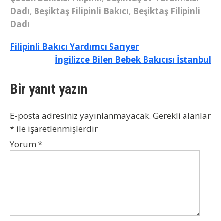
Dadı
,
Beşiktaş Filipinli Bakıcı
,
Beşiktaş Filipinli
Dadı
Yazı
Filipinli Bakıcı Yardımcı Sarıyer
İngilizce Bilen Bebek Bakıcısı İstanbul
gezinmesi
Bir yanıt yazın
E-posta adresiniz yayınlanmayacak.
Gerekli alanlar
*
ile işaretlenmişlerdir
Yorum
*