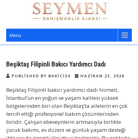
Skip
to
content
Seymen Danışmanlık | Yatılı Bakıcı,
Bakıcı Yardımcı Danışmanlık Hizmetleri
Menu
Dadı,
Beşiktaş Filipinli Bakıcı Yardımcı Dadı
PUBLISHED BY BAKICI34
HAZIRAN 23, 2026
Beşiktaş Filipinli bakıcı yardımcı dadı
hizmeti,
İstanbul’un en yoğun ve yaşam kalitesi yüksek
bölgelerinden biri olan Beşiktaş’ta ailelerin en çok
tercih ettiği profesyonel bakım çözümlerinden
biridir. Çalışan ebeveynlerin artmasıyla birlikte
çocuk bakımı, ev düzeni ve günlük yaşam desteği
ihtiyacı da önemli ölçüde yükselmiştir. Bu noktada