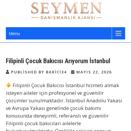
Skip
to
content
Seymen Danışmanlık | Yatılı Bakıcı,
Bakıcı Yardımcı Danışmanlık Hizmetleri
Menu
Dadı,
Filipinli Çocuk Bakıcısı Arıyorum İstanbul
PUBLISHED BY BAKICI34
MAYIS 22, 2026
Filipinli Çocuk Bakıcısı İstanbul
hizmeti almak
isteyen aileler için profesyonel ve güvenilir
çözümler sunulmaktadır. İstanbul Anadolu Yakası
ve Avrupa Yakası genelinde çocuk bakımı
konusunda deneyimli, referanslı ve güvenilir
Filipinli çocuk bakıcıları ailelerle
buluşturulmaktadır. Özellikle çalışan anne ve