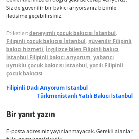
Siz de güvenilir bir bakıcı arıyorsanız bizimle
iletişime geçebilirsiniz.
Etiketler:
deneyimli çocuk bakıcısı İstanbul
,
Filipinli çocuk bakıcısı İstanbul
,
güvenilir Filipinli
bakıcı hizmeti
,
İngilizce bilen Filipinli bakıcı
,
İstanbul Filipinli bakıcı arıyorum
,
yabancı
uyruklu çocuk bakıcısı İstanbul
,
yatılı Filipinli
çocuk bakıcısı
Yazı
Filipinli Dadı Arıyorum İstanbul
Türkmenistanlı Yatılı Bakıcı İstanbul
gezinmesi
Bir yanıt yazın
E-posta adresiniz yayınlanmayacak.
Gerekli alanlar